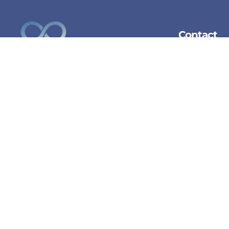
Contact
Françoise VERWILGHEN
Kinésiologue
contact@kine
0476 33 35 