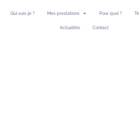
Qui suis-je ?
Mes prestations
Pour quoi ?
T
Actualités
Contact