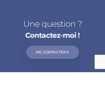
Une question ?
Contactez-moi !
ME CONTACTER
Kinésiologie adulte Braine-le-Château
–
Kinésiologie
adulte Nivelles
–
Kinésiologie adulte Tubize
–
Kinésiologie
adulte Braine-l’Alleud
–
Kinésiologie adulte Braine-le-
Comte
–
Kinésiologie adulte Halle
–
Kinésiologie adulte