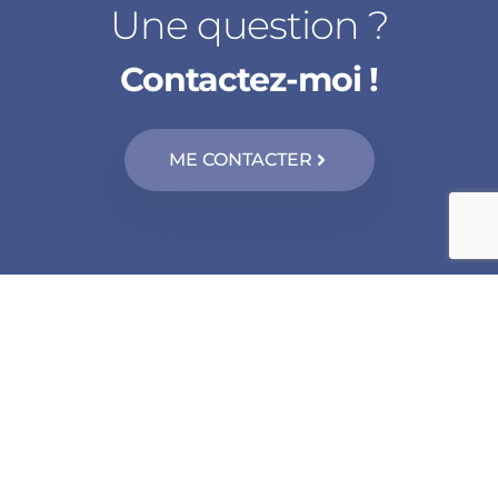
Une question ?
Contactez-moi !
ME CONTACTER
Kinésiologie enfant Braine-le-Château
–
Kinésiologie
enfant Nivelles
–
Kinésiologie enfant Tubize
–
Kinésiologie
enfant Braine-l’Alleud
–
Kinésiologie enfant Braine-le-
Comte
–
Kinésiologie enfant Halle
–
Kinésiologie enfant
Écaussinnes-d’Enghien
–
Kinésiologie enfant Rebecq-
Rognon
–
Kinésiologie enfant Waterloo
–
Kinésiologie
enfant Seneffe
–
Kinésiologie enfant Sint-Genesius-Rode
–