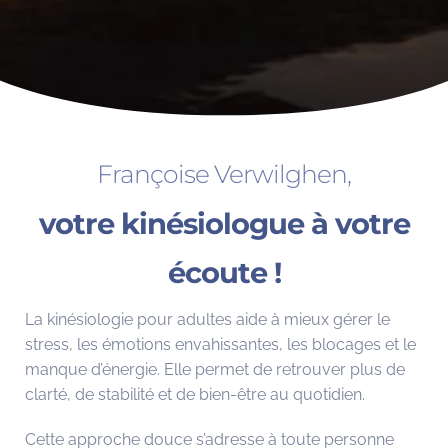
Françoise Verwilghen,
votre kinésiologue à votre
écoute !
La kinésiologie pour adultes aide à mieux gérer le
stress, les émotions envahissantes, les blocages et le
manque d’énergie. Elle permet de retrouver plus de
clarté, de stabilité et de bien-être au quotidien.
Cette approche douce s’adresse à toute personne