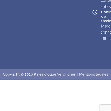
10h0
13h0
Cabi
de
Uccl
Merc
: 9h3
18h3
Copyright © 2026 Kinesiologue Verwilghen | Mentions légales