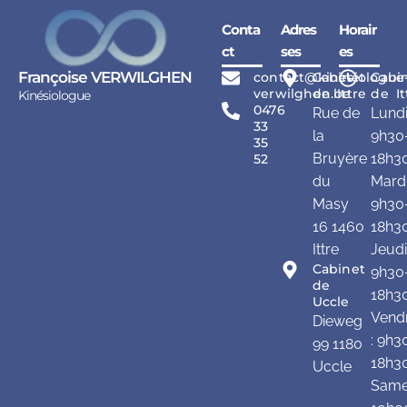
Conta
Adres
Horair
ct
ses
es
Françoise VERWILGHEN
contact@kinesiologue
Cabinet
Cabi
verwilghen.be
de Ittre
de It
Kinésiologue
0476
Rue de
Lundi
33
la
9h30
35
Bruyère
18h3
52
du
Mardi
Masy
9h30
16 1460
18h3
Ittre
Jeudi
Cabinet
9h30
de
18h3
Uccle
Vend
Dieweg
: 9h3
99 1180
18h3
Uccle
Samed