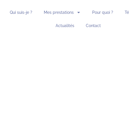
Qui suis-je ?
Mes prestations
Pour quoi ?
T
Actualités
Contact