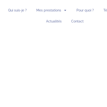
Qui suis-je ?
Mes prestations
Pour quoi ?
T
Actualités
Contact