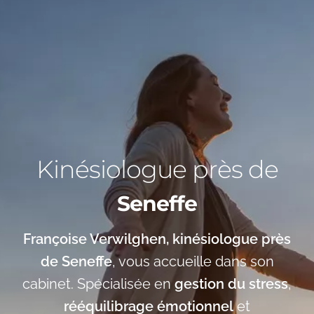
Kinésiologue près de
Seneffe
Françoise Verwilghen, kinésiologue près
de Seneffe
, vous accueille dans son
cabinet. Spécialisée en
gestion du stress
,
rééquilibrage émotionnel
et