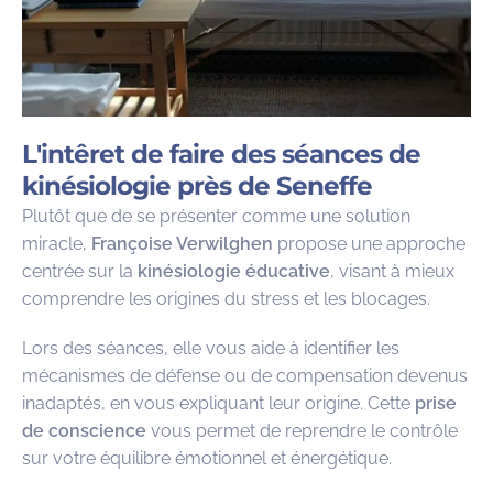
L'intêret de faire des séances de
kinésiologie près de Seneffe
Plutôt que de se présenter comme une solution
miracle,
Françoise Verwilghen
propose une approche
centrée sur la
kinésiologie éducative
, visant à mieux
comprendre les origines du stress et les blocages.
Lors des séances, elle vous aide à identifier les
mécanismes de défense ou de compensation devenus
inadaptés, en vous expliquant leur origine. Cette
prise
de conscience
vous permet de reprendre le contrôle
sur votre équilibre émotionnel et énergétique.