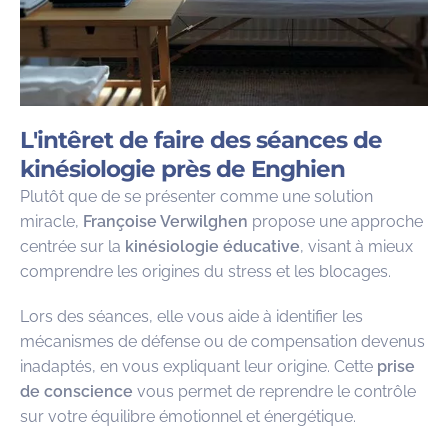
L'intêret de faire des séances de
kinésiologie près de Enghien
Plutôt que de se présenter comme une solution
miracle,
Françoise Verwilghen
propose une approche
centrée sur la
kinésiologie éducative
, visant à mieux
comprendre les origines du stress et les blocages.
Lors des séances, elle vous aide à identifier les
mécanismes de défense ou de compensation devenus
inadaptés, en vous expliquant leur origine. Cette
prise
de conscience
vous permet de reprendre le contrôle
sur votre équilibre émotionnel et énergétique.