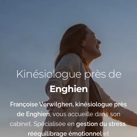
Kinésiologue près de
Enghien
Françoise Verwilghen, kinésiologue près
de Enghien
, vous accueille dans son
cabinet. Spécialisée en
gestion du stress
,
rééquilibrage émotionnel
et