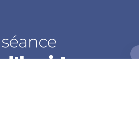
 séance
d'hui !