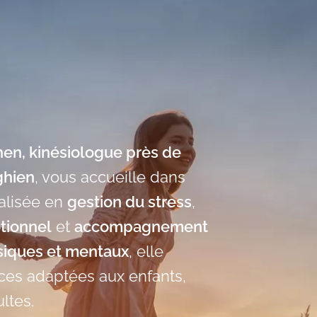
hen, kinésiologue près de
ghien
, vous accueille dans
ialisée en
gestion du stress
,
tionnel
et
accompagnement
siques et mentaux
, elle
es adaptées aux enfants,
ltes.