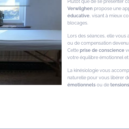
Plutôt que de se présenter 
Verwilghen
propose une app
éducative
, visant à mieux c
blocages.
Lors des séances, elle vous 
ou de compensation devenus i
Cette
prise de conscience
vo
votre équilibre émotionnel et
La kinésiologie vous accom
naturelle pour vous libérer 
émotionnels
ou de
tension