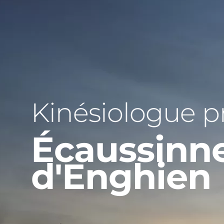
Kinésiologue p
Écaussinn
d'Enghien