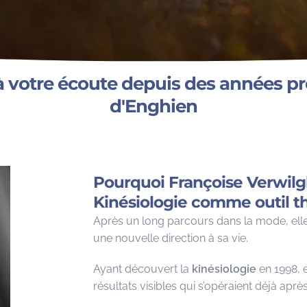
à votre écoute depuis des années pr
d'Enghien
Pourquoi Françoise Verwilghe
Kinésiologie comme outil t
Après un long parcours dans la mode, elle
une nouvelle direction à sa vie.
Ayant découvert la
kinésiologie
en 1998, 
résultats visibles qui s’opéraient déjà apr