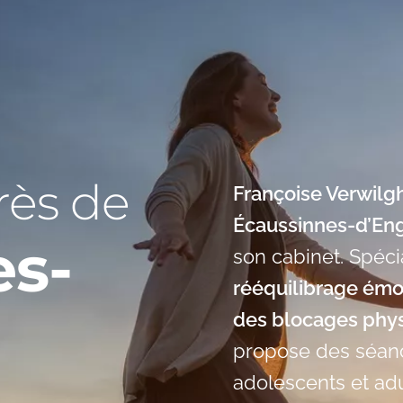
rès de
Françoise Verwilg
Écaussinnes-d’En
es-
son cabinet. Spéc
rééquilibrage émo
des blocages phy
propose des séanc
adolescents et adu