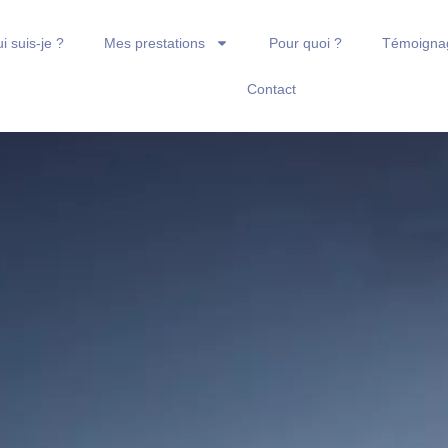
i suis-je ?
Mes prestations
Pour quoi ?
Témoigna
Contact