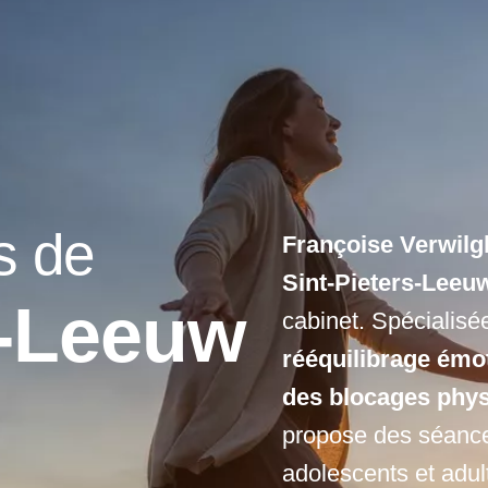
s de
Françoise Verwilg
Sint-Pieters-Leeu
s-Leeuw
cabinet. Spécialis
rééquilibrage émo
des blocages phy
propose des séance
adolescents et adul