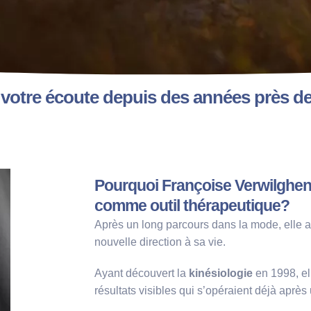
 votre écoute depuis des années près de
Pourquoi Françoise Verwilghen a
comme outil thérapeutique?
Après un long parcours dans la mode, elle a
nouvelle direction à sa vie.
Ayant découvert la
kinésiologie
en 1998, el
résultats visibles qui s’opéraient déjà aprè