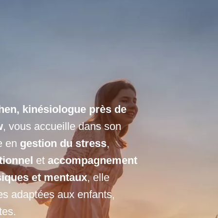
hen, kinésiologue près de
w
, vous accueille dans son
ée en
gestion du stress
,
tionnel
et
accompagnement
siques et mentaux
, elle
s adaptées aux enfants,
tes.