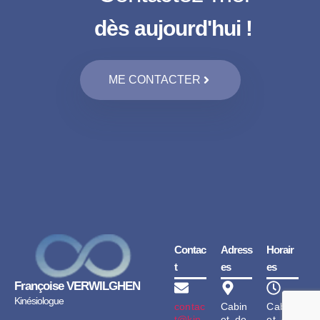
dès aujourd'hui !
ME CONTACTER
Contac
Adress
Horair
t
es
es
Françoise VERWILGHEN
Kinésiologue
contac
Cabin
Cabin
t@kin
et de
et de