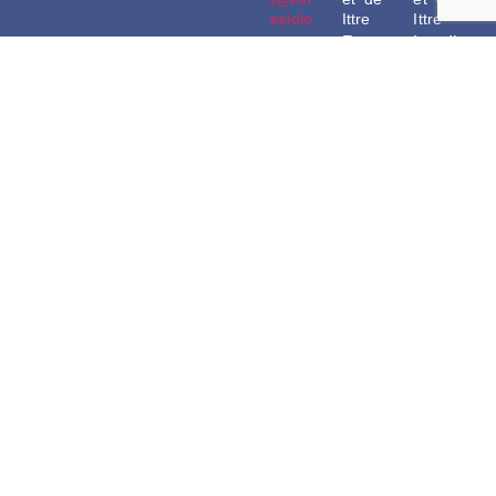
esiolo
Ittre
Ittre
gue-
Rue
Lundi
verwil
de la
:
ghen.
Bruyè
9h30-
be
re du
18h3
0476
Masy
0
33 35
16
Mardi
52
1460
:
Ittre
9h30-
18h3
0
Cabin
Jeudi
et de
:
Uccle
9h30-
Diew
18h3
eg 99
0
1180
Vendr
Uccle
edi :